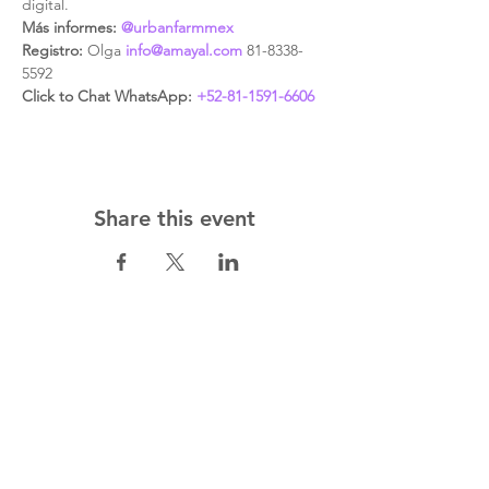
digital.
Más informes:
@urbanfarmmex
Registro: 
Olga 
info@amayal.com
 81-8338-
5592
Click to Chat WhatsApp: 
+52-81-1591-6606
Share this event
Amayal
Centro Educacio
nal de salud
para el Bienestar Huma
no
5 de Mayo 1209, Palo Blanco,
San
P
e
dro Garza Ga
rcía, N.L., Mexico