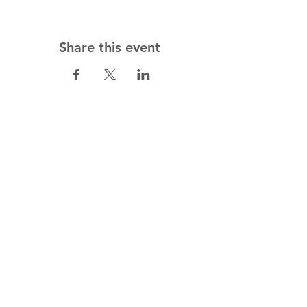
Share this event
Amayal
Centro Educacio
nal de salud
para el Bienestar Huma
no
5 de Mayo 1209, Palo Blanco,
San
P
e
dro Garza Ga
rcía, N.L., Mexico
+52 81 8401 2262
info@ama
yal.com
Opening Hours:
Monday - Friday: 8am - 8pm