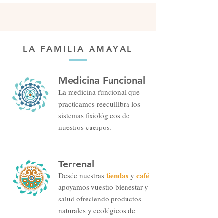
LA FAMILIA AMAYAL
Medicina Funcional
La
medicina funcional qu
e
practicamos reequili
bra l
os
sistemas
fisiológicos de
nuestros cuerpos
.
Terrenal
tien
das
café
Desde nuestras
y
apoyamos vuestro bienestar y
salud ofreciendo productos
natur
ales y ecológicos de