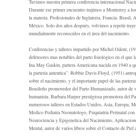
Tuvimos nuestra primera conferencia internacional Nac
Durante ese primer encuentro trajimos a Monterrey a los
la materia. Profesionales de Inglaterra, Francia. Brasil,
México. Solo dos años después, volvimos a repetir tray
mundialmente reconocidos en el área del nacimiento.
Conferencias y talleres impartido por Michel Odent, (19
defensores mas notables del parto fisiológico en el que 
Ina May Gaskin, partera Americana nacida en 1940 a q
la partería autentica”. Robbie Davis-Floyd, (1951) antr
sobre el nacimiento, y el importante papel de las parter
Brasileño promovedor del Parto Humanizado, autor de va
humanista. Barbara Harper prestigiosa promotora del Par
numerosos talleres en Estados Unidos, Asia, Europa, M
Medico Pediatra Neonatologo, Psiquiatria Perinatal con 
Neurociencia y Epigenetica del Nacimiento, Aplicacione
Mental, autor de varios libros sobre el Contacto de Piel 