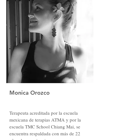
un espacio para niñas de 4-8 años que 
tiene como misión promover y 
desarrollar a través de la danza y el 
arte, el autoconocimiento corporal, 
mental y artístico. Es aquí donde 
Marcela empieza a compartir sus 
conocimientos y lograr sueños que 
tuvo desde niña.
Monica Orozco
Terapeuta acreditada por la escuela 
mexicana de terapias ATMA y por la 
escuela TMC School Chiang Mai, se 
encuentra respaldada con más de 22 