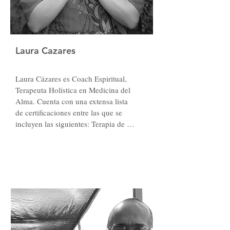
Laura Cazares
Laura Cázares es Coach Espiritual, 
Terapeuta Holística en Medicina del 
Alma. Cuenta con una extensa lista 
de certificaciones entre las que se 
incluyen las siguientes: Terapia de 
Sanación Reconectiva y Reconexión; 
BioDescodificacion; Aromaterapia; 
Ceremonias Espirituales; Manos para 
Sanar (ViaSer México); Radiestesia y 
Numerología Pitagórica. 

Es Licenciada en Ciencias de la 
comunicación, Creadora de Medicina 
del Alma, y cuenta con 11 años de 