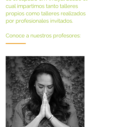
cual impartimos tanto talleres
propios como talleres realizados
por profesionales invitados.
Conoce a nuestros profesores: