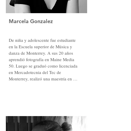
alimentos agroecológicos y sobre todo 
reducir costos para que productos de 
calidad lleguen directamente al 
Marcela Gonzalez
consumidor.
De niña y adolescente fue estudiante 
en la Escuela superior de Música y 
danza de Monterrey. A sus 20 años 
aprendió fotografía en Maine Media 
50. Luego se graduó como licenciada 
en Mercadotecnia del Tec de 
Monterrey, realizó una maestría en 
Educación con Acentuación en 
Neuroaprendizaje, y se certificó en los 
programas de Progressive Ballet 
Technique. También cuenta con dos 
certificaciones de enseñanza del 
Bolshoi Ballet Academy de Rusia. 

Actualmente es directora de CENTRE, 