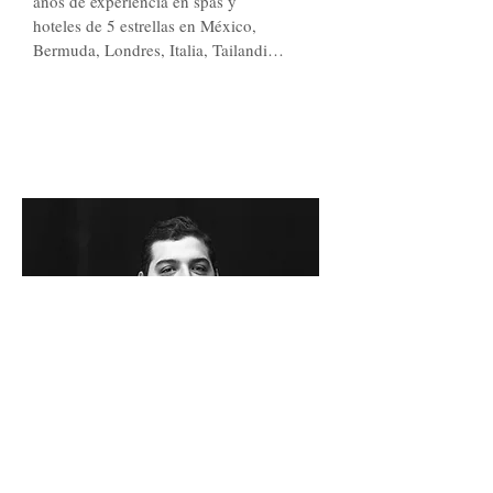
años de experiencia en spas y 
hoteles de 5 estrellas en México, 
Bermuda, Londres, Italia, Tailandia 
y Bali. Además de estar acreditada 
por TMC School Chiang Mai, 
Mónica estudió en Tailandia en 
escuelas como Nerve Touch, Master 
Lek Chaia, RSM-Recreation and 
Sports Massage). En Inglaterra, se 
diplomó en Anatomía y Fisiología 
(ITEC) y es apasionada en terapias 
en desintoxicación abdominal, 
masaje clínico, masaje para el 
relajamiento de músculos y 
tendones, masaje auténtico balinés, 
entre otras técnicas. 

Actualmente, Mónica es experta en 
terapias de liberación abdominal, lo 
que la ha llevado a proponer su 
propio método con increíbles 