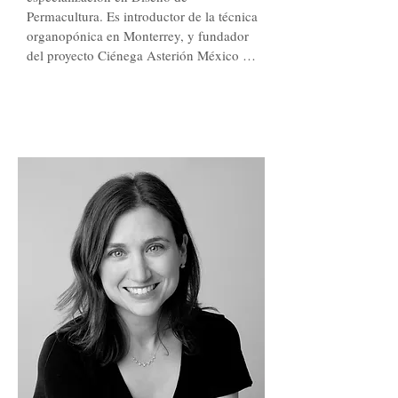
Permacultura. Es introductor de la técnica 
organopónica en Monterrey, y fundador 
del proyecto Ciénega Asterión México 
centro de desarrollo humano y ecología, 
ubicado en Ciénega de Flores. 

Ha estudiado Huertos Urbanos en Huerto 
Romita en la ciudad de México con 
Gabriela Vargas, y Huertos 
organopónicos en Jaguey Cuba en un 
huerto comunitario. Recibió su 
certificación internacional de permacultor 
(PDC) por Ridgedale Permaculture con 
Richard Perkins uno de los líderes 
europeos más reconocidos en 
autosostenibilidad. A través de U-Farm 
(Centro de Monterrey), apoya a 
campesinos de Nuevo León, Tamaulipas 
y Coahuila, realizando certificaciones 
participativas para facilitar el consumo de 